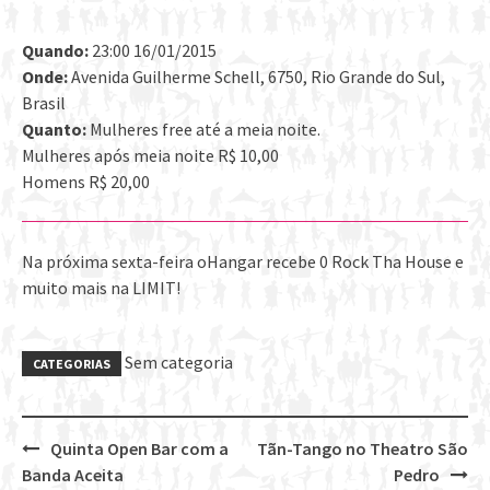
Quando:
23:00 16/01/2015
Onde:
Avenida Guilherme Schell, 6750, Rio Grande do Sul,
Brasil
Quanto:
Mulheres free até a meia noite.
Mulheres após meia noite R$ 10,00
Homens R$ 20,00
Na próxima sexta-feira oHangar recebe 0 Rock Tha House e
muito mais na LIMIT!
Sem categoria
CATEGORIAS
Quinta Open Bar com a
Tãn-Tango no Theatro São
Post
Banda Aceita
Pedro