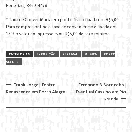
Fone: (51) 3469-4478
* Taxa de Conveniência em ponto físico fixada em R$5,00.
Para compras online a taxa de conveniência é fixada em
15% o valor do ingresso e/ou R$5,00 de taxa mínima.
CATEGORIAS
EXPOSIÇÃO
FESTIVAL
MUSICA
PORTO
ALEGRE
Frank Jorge | Teatro
Fernando & Sorocaba |
Post
Renascença em Porto Alegre
Eventual Cassino em Rio
navigation
Grande