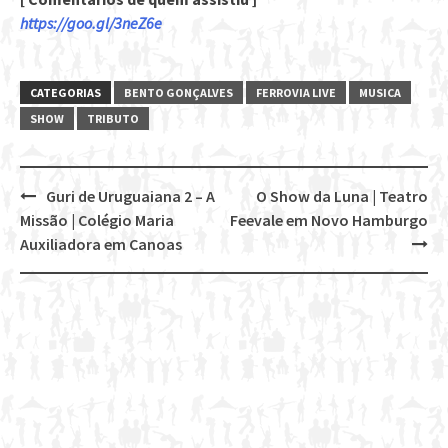
https://goo.gl/3neZ6e
CATEGORIAS
BENTO GONÇALVES
FERROVIA LIVE
MUSICA
SHOW
TRIBUTO
Guri de Uruguaiana 2 – A
O Show da Luna | Teatro
Post
Missão | Colégio Maria
Feevale em Novo Hamburgo
navigation
Auxiliadora em Canoas