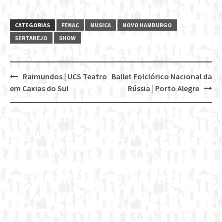
CATEGORIAS
FENAC
MUSICA
NOVO HAMBURGO
SERTANEJO
SHOW
Raimundos | UCS Teatro
Ballet Folclórico Nacional da
Post
em Caxias do Sul
Rússia | Porto Alegre
navigation