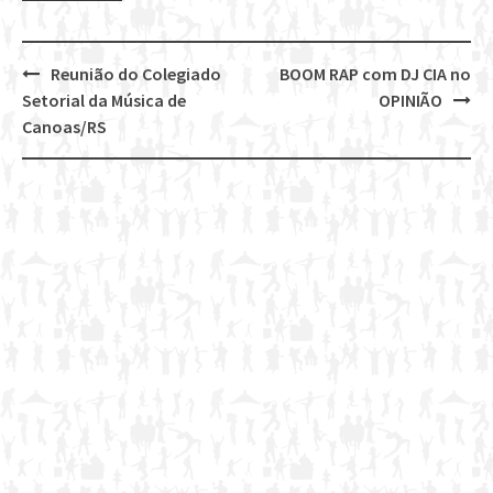
Reunião do Colegiado
BOOM RAP com DJ CIA no
Post
Setorial da Música de
OPINIÃO
navigation
Canoas/RS