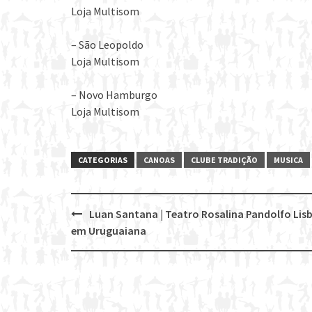
Loja Multisom
– São Leopoldo
Loja Multisom
– Novo Hamburgo
Loja Multisom
CATEGORIAS
CANOAS
CLUBE TRADIÇÃO
MUSICA
Luan Santana | Teatro Rosalina Pandolfo Lis
Post
em Uruguaiana
navigation