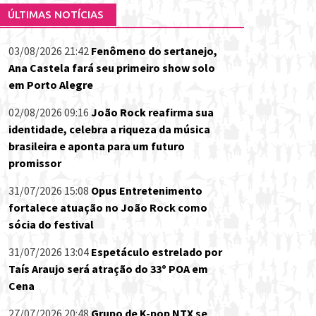
ÚLTIMAS NOTÍCIAS
03/08/2026 21:42
Fenômeno do sertanejo,
Ana Castela fará seu primeiro show solo
em Porto Alegre
02/08/2026 09:16
João Rock reafirma sua
identidade, celebra a riqueza da música
brasileira e aponta para um futuro
promissor
31/07/2026 15:08
Opus Entretenimento
fortalece atuação no João Rock como
sócia do festival
31/07/2026 13:04
Espetáculo estrelado por
Taís Araujo será atração do 33º POA em
Cena
27/07/2026 20:48
Grupo de K-pop NTX se