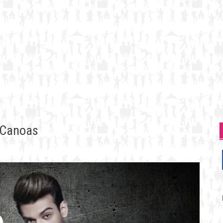
 Canoas
P
p