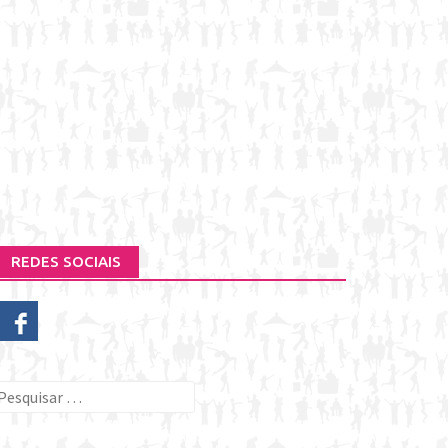
REDES SOCIAIS
esquisar
or: