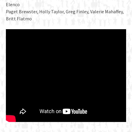
Elenco
Paget Brewster, Holly Taylor, Greg Finley, Valerie Mahaffey,
Britt Flatmo