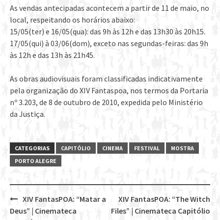
As vendas antecipadas acontecem a partir de 11 de maio, no
local, respeitando os horários abaixo:
15/05(ter) e 16/05(qua): das 9h às 12h e das 13h30 às 20h15.
17/05(qui) à 03/06(dom), exceto nas segundas-feiras: das 9h
às 12h e das 13h às 21h45.
As obras audiovisuais foram classificadas indicativamente
pela organização do XIV Fantaspoa, nos termos da Portaria
nº 3.203, de 8 de outubro de 2010, expedida pelo Ministério
da Justiça.
CATEGORIAS
CAPITÓLIO
CINEMA
FESTIVAL
MOSTRA
PORTO ALEGRE
XIV FantasPOA: “Matar a
XIV FantasPOA: “The Witch
Post
Deus” | Cinemateca
Files” | Cinemateca Capitólio