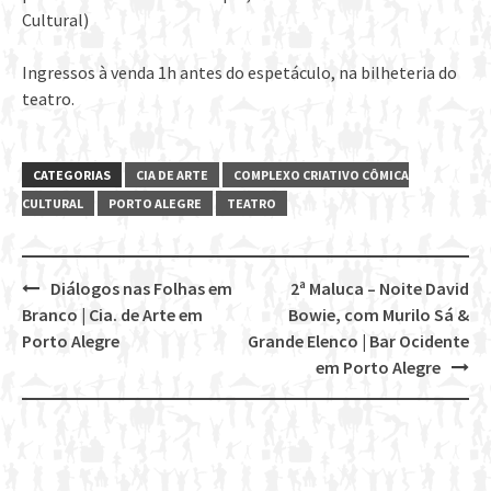
Cultural)
Ingressos à venda 1h antes do espetáculo, na bilheteria do
teatro.
CATEGORIAS
CIA DE ARTE
COMPLEXO CRIATIVO CÔMICA
CULTURAL
PORTO ALEGRE
TEATRO
Diálogos nas Folhas em
2ª Maluca – Noite David
Post
Branco | Cia. de Arte em
Bowie, com Murilo Sá &
navigation
Porto Alegre
Grande Elenco | Bar Ocidente
em Porto Alegre