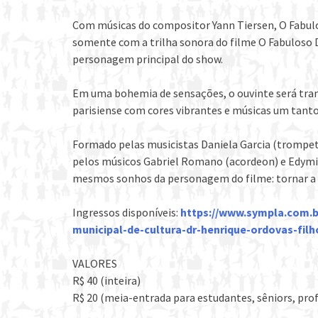
Com músicas do compositor Yann Tiersen, O Fabul
somente com a trilha sonora do filme O Fabuloso 
personagem principal do show.
Em uma bohemia de sensações, o ouvinte será tra
parisiense com cores vibrantes e músicas um tanto
Formado pelas musicistas Daniela Garcia (trompete)
pelos músicos Gabriel Romano (acordeon) e Edymil
mesmos sonhos da personagem do filme: tornar a v
Ingressos disponíveis:
https://www.sympla.com.
municipal-de-cultura-dr-henrique-ordovas-fil
VALORES
R$ 40 (inteira)
R$ 20 (meia-entrada para estudantes, sêniors, profe