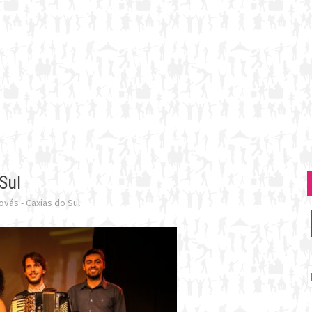
Sul
ovás - Caxias do Sul
P
p