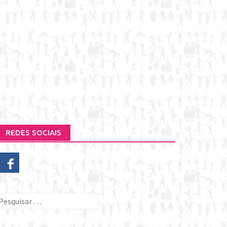
REDES SOCIAIS
esquisar
or: