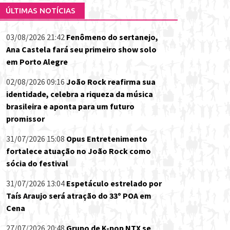
ÚLTIMAS NOTÍCIAS
03/08/2026 21:42
Fenômeno do sertanejo,
Ana Castela fará seu primeiro show solo
em Porto Alegre
02/08/2026 09:16
João Rock reafirma sua
identidade, celebra a riqueza da música
brasileira e aponta para um futuro
promissor
31/07/2026 15:08
Opus Entretenimento
fortalece atuação no João Rock como
sócia do festival
31/07/2026 13:04
Espetáculo estrelado por
Taís Araujo será atração do 33º POA em
Cena
27/07/2026 20:48
Grupo de K-pop NTX se