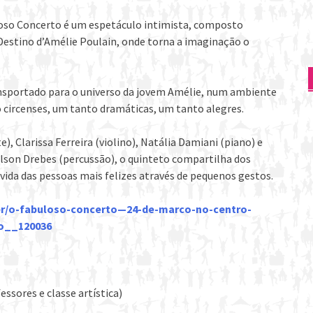
oso Concerto é um espetáculo intimista, composto
Destino d’Amélie Poulain, onde torna a imaginação o
nsportado para o universo da jovem Amélie, num ambiente
 circenses, um tanto dramáticas, um tanto alegres.
, Clarissa Ferreira (violino), Natália Damiani (piano) e
son Drebes (percussão), o quinteto compartilha dos
ida das pessoas mais felizes através de pequenos gestos.
br/o-fabuloso-concerto—24-de-marco-no-centro-
ho__120036
ssores e classe artística)