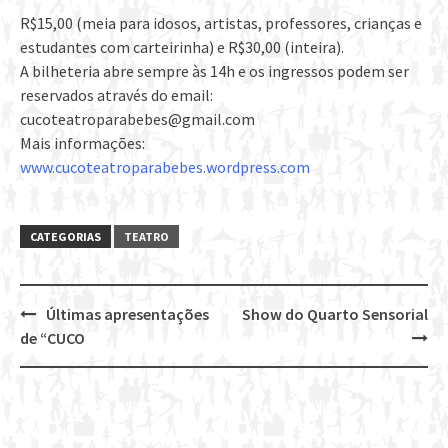
R$15,00 (meia para idosos, artistas, professores, crianças e
estudantes com carteirinha) e R$30,00 (inteira).
A bilheteria abre sempre às 14h e os ingressos podem ser
reservados através do email:
cucoteatroparabebes@gmail.com
Mais informações:
www.cucoteatroparabebes.wordpress.com
CATEGORIAS
TEATRO
Últimas apresentações
Show do Quarto Sensorial
Post
de “CUCO
navigation