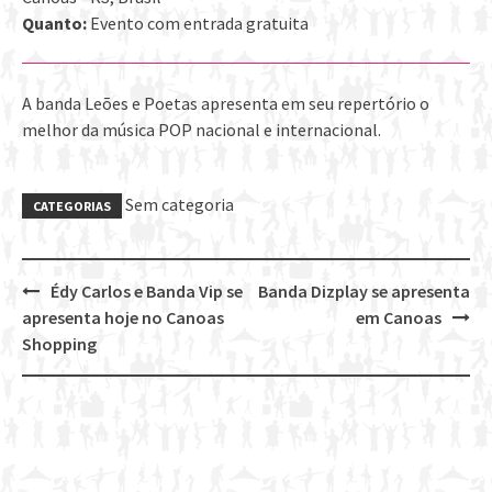
Quanto:
Evento com entrada gratuita
A banda Leões e Poetas apresenta em seu repertório o
melhor da música POP nacional e internacional.
Sem categoria
CATEGORIAS
Édy Carlos e Banda Vip se
Banda Dizplay se apresenta
Post
apresenta hoje no Canoas
em Canoas
navigation
Shopping