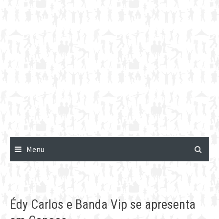
Menu
Édy Carlos e Banda Vip se apresenta