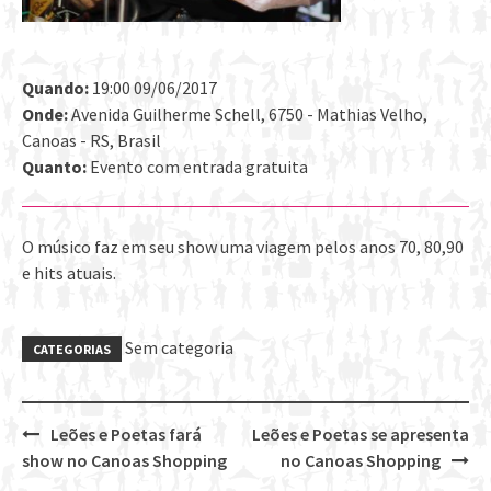
Quando:
19:00 09/06/2017
Onde:
Avenida Guilherme Schell, 6750 - Mathias Velho,
Canoas - RS, Brasil
Quanto:
Evento com entrada gratuita
O músico faz em seu show uma viagem pelos anos 70, 80,90
e hits atuais.
Sem categoria
CATEGORIAS
Leões e Poetas fará
Leões e Poetas se apresenta
Post
show no Canoas Shopping
no Canoas Shopping
navigation