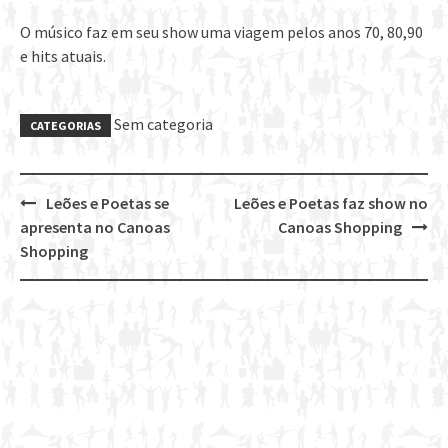
O músico faz em seu show uma viagem pelos anos 70, 80,90
e hits atuais.
Sem categoria
CATEGORIAS
Leões e Poetas se
Leões e Poetas faz show no
Post
apresenta no Canoas
Canoas Shopping
navigation
Shopping