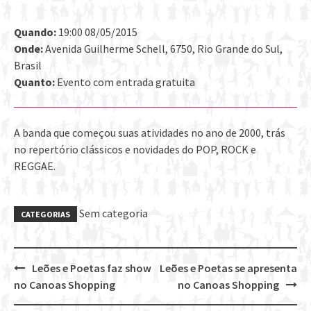
Quando:
19:00 08/05/2015
Onde:
Avenida Guilherme Schell, 6750, Rio Grande do Sul,
Brasil
Quanto:
Evento com entrada gratuita
A banda que começou suas atividades no ano de 2000, trás
no repertório clássicos e novidades do POP, ROCK e
REGGAE.
Sem categoria
CATEGORIAS
Leões e Poetas faz show
Leões e Poetas se apresenta
Post
no Canoas Shopping
no Canoas Shopping
navigation