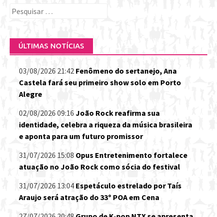
Pesquisar
por:
ÚLTIMAS NOTÍCIAS
03/08/2026 21:42
Fenômeno do sertanejo, Ana
Castela fará seu primeiro show solo em Porto
Alegre
02/08/2026 09:16
João Rock reafirma sua
identidade, celebra a riqueza da música brasileira
e aponta para um futuro promissor
31/07/2026 15:08
Opus Entretenimento fortalece
atuação no João Rock como sócia do festival
31/07/2026 13:04
Espetáculo estrelado por Taís
Araujo será atração do 33º POA em Cena
27/07/2026 20:48
Grupo de K-pop NTX se apresenta