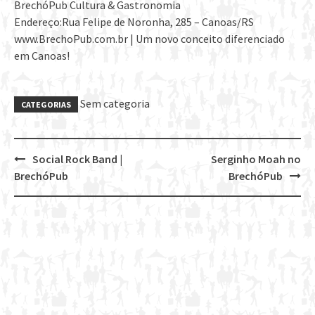
BrechóPub Cultura & Gastronomia
Endereço:Rua Felipe de Noronha, 285 – Canoas/RS
www.BrechoPub.com.br | Um novo conceito diferenciado
em Canoas!
Sem categoria
CATEGORIAS
Social Rock Band |
Serginho Moah no
Post
BrechóPub
BrechóPub
navigation