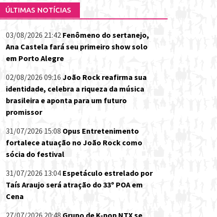
ÚLTIMAS NOTÍCIAS
03/08/2026 21:42
Fenômeno do sertanejo,
Ana Castela fará seu primeiro show solo
em Porto Alegre
02/08/2026 09:16
João Rock reafirma sua
identidade, celebra a riqueza da música
brasileira e aponta para um futuro
promissor
31/07/2026 15:08
Opus Entretenimento
fortalece atuação no João Rock como
sócia do festival
31/07/2026 13:04
Espetáculo estrelado por
Taís Araujo será atração do 33º POA em
Cena
27/07/2026 20:48
Grupo de K-pop NTX se