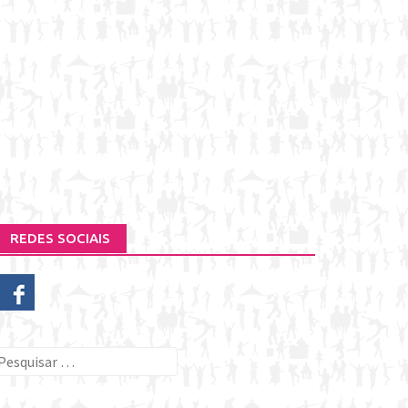
REDES SOCIAIS
esquisar
or: