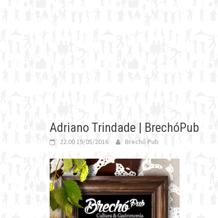
Adriano Trindade | BrechóPub
22:00 19/05/2016
Brechó Pub