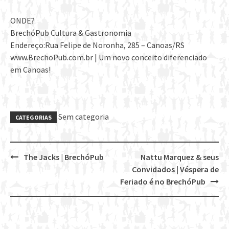
ONDE?
BrechóPub Cultura & Gastronomia
Endereço:Rua Felipe de Noronha, 285 – Canoas/RS
www.BrechoPub.com.br | Um novo conceito diferenciado
em Canoas!
Sem categoria
CATEGORIAS
The Jacks | BrechóPub
Nattu Marquez & seus
Post
Convidados | Véspera de
navigation
Feriado é no BrechóPub