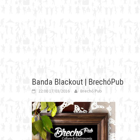
Banda Blackout | BrechóPub
22:00 17/03/2016
Brechó Pub