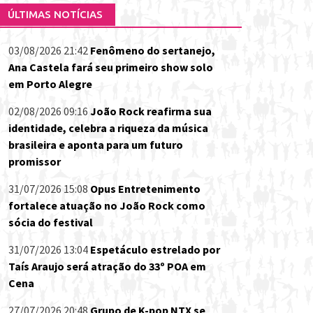
ÚLTIMAS NOTÍCIAS
03/08/2026 21:42
Fenômeno do sertanejo,
Ana Castela fará seu primeiro show solo
em Porto Alegre
02/08/2026 09:16
João Rock reafirma sua
identidade, celebra a riqueza da música
brasileira e aponta para um futuro
promissor
31/07/2026 15:08
Opus Entretenimento
fortalece atuação no João Rock como
sócia do festival
31/07/2026 13:04
Espetáculo estrelado por
Taís Araujo será atração do 33º POA em
Cena
27/07/2026 20:48
Grupo de K-pop NTX se