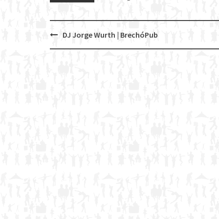
DJ Jorge Wurth | BrechóPub
Post
navigation