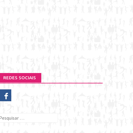
REDES SOCIAIS
esquisar
or: