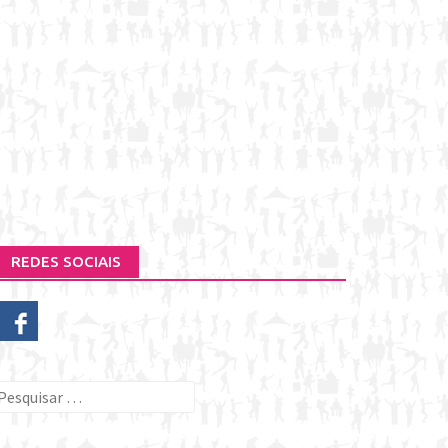
REDES SOCIAIS
esquisar
or: