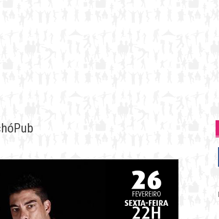
echóPub
P
p