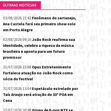
ÚLTIMAS NOTÍCIAS
03/08/2026 21:42
Fenômeno do sertanejo,
Ana Castela fará seu primeiro show solo
em Porto Alegre
02/08/2026 09:16
João Rock reafirma sua
identidade, celebra a riqueza da música
brasileira e aponta para um futuro
promissor
31/07/2026 15:08
Opus Entretenimento
fortalece atuação no João Rock como
sócia do festival
31/07/2026 13:04
Espetáculo estrelado por
Taís Araujo será atração do 33º POA em
Cena
27/07/2026 20:48
Grupo de K-pop NTX se