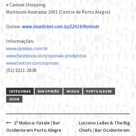
e Canoas Shopping
Multisom: Andradas 1001 (Centro de Porto Alegre)
Online:
www.blueticket.com.br/22014/Natiruts
Informações:
www.opiniao.com.br
www.facebook.com/opiniao.produtora
www.twitter.com/opiniao
(51) 3211-2838
CATEGORIAS
BAR OPINIÃO
MUSICA
PORTO ALEGRE
SHOW
2ª Maluca: Fatale | Bar
Luciano Leães & The Big
Post
Ocidente em Porto Alegre
Chiefs | Bar Ocidente em