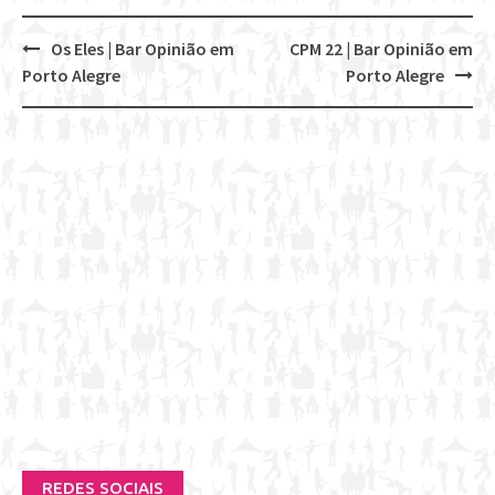
Os Eles | Bar Opinião em
CPM 22 | Bar Opinião em
Post
Porto Alegre
Porto Alegre
navigation
REDES SOCIAIS