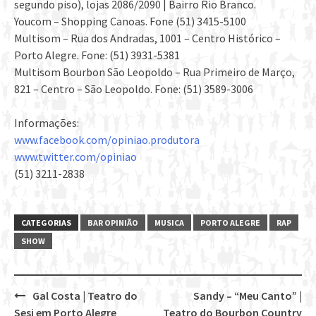
segundo piso), lojas 2086/2090 | Bairro Rio Branco.
Youcom – Shopping Canoas. Fone (51) 3415-5100
Multisom – Rua dos Andradas, 1001 – Centro Histórico –
Porto Alegre. Fone: (51) 3931-5381
Multisom Bourbon São Leopoldo – Rua Primeiro de Março,
821 – Centro – São Leopoldo. Fone: (51) 3589-3006
Informações:
www.facebook.com/
opiniao.produtora
www.twitter.com/opiniao
(51) 3211-2838
CATEGORIAS
BAR OPINIÃO
MUSICA
PORTO ALEGRE
RAP
SHOW
Gal Costa | Teatro do
Sandy – “Meu Canto” |
Post
Sesi em Porto Alegre
Teatro do Bourbon Country