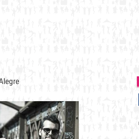
Alegre
P
p