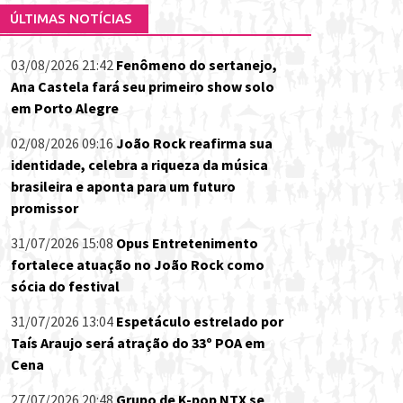
ÚLTIMAS NOTÍCIAS
03/08/2026 21:42
Fenômeno do sertanejo,
Ana Castela fará seu primeiro show solo
em Porto Alegre
02/08/2026 09:16
João Rock reafirma sua
identidade, celebra a riqueza da música
brasileira e aponta para um futuro
promissor
31/07/2026 15:08
Opus Entretenimento
fortalece atuação no João Rock como
sócia do festival
31/07/2026 13:04
Espetáculo estrelado por
Taís Araujo será atração do 33º POA em
Cena
27/07/2026 20:48
Grupo de K-pop NTX se