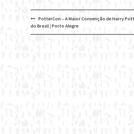
PotterCon – A Maior Convenção de Harry Pot
Post
do Brasil | Porto Alegre
navigation