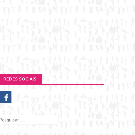
REDES SOCIAIS
esquisar
or: