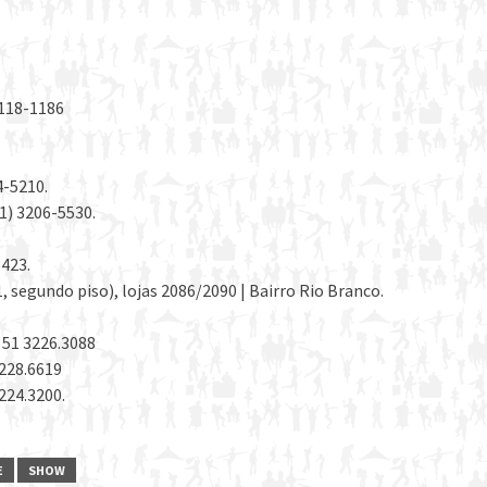
2118-1186
4-5210.
1) 3206-5530.
5423.
segundo piso), lojas 2086/2090 | Bairro Rio Branco.
 51 3226.3088
3228.6619
3224.3200.
E
SHOW