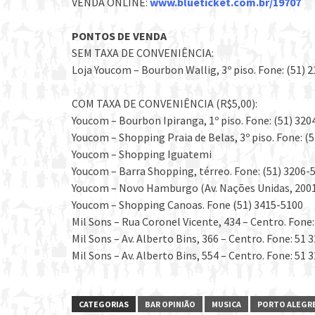
VENDA ONLINE:
www.blueticket.com.br/19707
PONTOS DE VENDA
SEM TAXA DE CONVENIÊNCIA:
Loja Youcom – Bourbon Wallig, 3º piso. Fone: (51) 
COM TAXA DE CONVENIÊNCIA (R$5,00):
Youcom – Bourbon Ipiranga, 1º piso. Fone: (51) 320
Youcom – Shopping Praia de Belas, 3º piso. Fone: (5
Youcom – Shopping Iguatemi
Youcom – Barra Shopping, térreo. Fone: (51) 3206-
Youcom – Novo Hamburgo (Av. Nações Unidas, 2001, 
Youcom – Shopping Canoas. Fone (51) 3415-5100
Mil Sons – Rua Coronel Vicente, 434 – Centro. Fone:
Mil Sons – Av. Alberto Bins, 366 – Centro. Fone: 51 
Mil Sons – Av. Alberto Bins, 554 – Centro. Fone: 51 
CATEGORIAS
BAR OPINIÃO
MUSICA
PORTO ALEGR