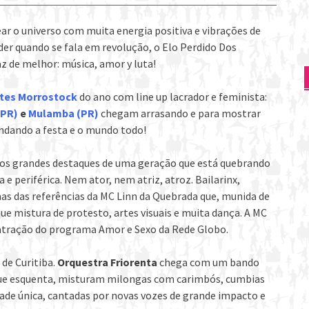
r o universo com muita energia positiva e vibrações de
er quando se fala em revolução, o Elo Perdido Dos
az de melhor: música, amor y luta!
tes Morrostock
do ano com line up lacrador e feminista:
(PR)
e
Mulamba (PR)
chegam arrasando e para mostrar
ndando a festa e o mundo todo!
os grandes destaques de uma geração que está quebrando
a e periférica. Nem ator, nem atriz, atroz. Bailarinx,
mas das referências da MC Linn da Quebrada que, munida de
que mistura de protesto, artes visuais e muita dança. A MC
 atração do programa Amor e Sexo da Rede Globo.
 de Curitiba.
Orquestra Friorenta
chega com um bando
 que esquenta, misturam milongas com carimbós, cumbias
de única, cantadas por novas vozes de grande impacto e