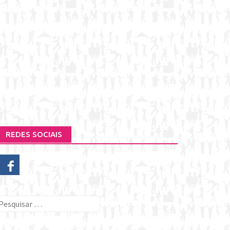
REDES SOCIAIS
esquisar
or: