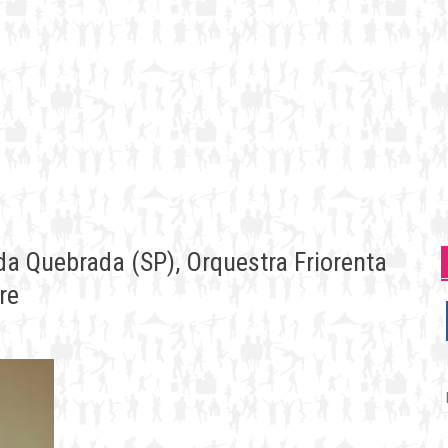
a Quebrada (SP), Orquestra Friorenta
re
P
p