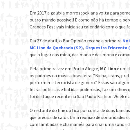
Em 2017 a galáxia morrostockiana volta para semea
outro mundo possível! E como não há tempo a perd
Grandes Festivais inicia seu calendário com o que f
Dia 27 de abril, o Bar Opinião recebe a primeira
Noi
MC Linn da Quebrada (SP)
,
Orquestra Friorenta 
que o lugar das mina, das mana e das mona é coma
Pela primeira vez em Porto Alegre,
MC Linn
é um d
os padrões na música brasileira. “Bicha, trans, pret
performer e terrorista de gênero.” Essas são algu
letras políticas e batidas poderosas, faz um show 
foi destaque recente na São Paulo Fashion Week e
O restante do line up fica por conta de duas bandas
que precisa de calor. Uma reunião de sonoridades
com lambadas e chamamés para criar uma sonorida