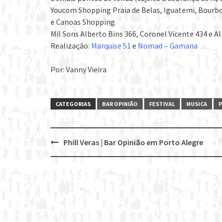
Youcom Shopping Praia de Belas, Iguatemi, Bourb
e Canoas Shopping
Mil Sons Alberto Bins 366, Coronel Vicente 434 e A
Realização:
Marquise 51
e
Nomad – Gamana
Por: Vanny Vieira
CATEGORIAS
BAR OPINIÃO
FESTIVAL
MUSICA
Phill Veras | Bar Opinião em Porto Alegre
Post
navigation