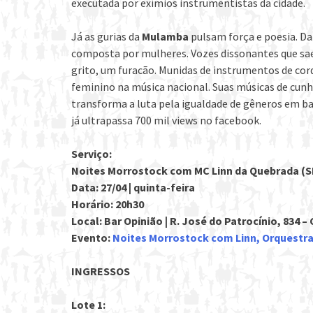
executada por exímios instrumentistas da cidade.
Já as gurias da
Mulamba
pulsam força e poesia. Da 
composta por mulheres. Vozes dissonantes que sa
grito, um furacão. Munidas de instrumentos de co
feminino na música nacional. Suas músicas de cun
transforma a luta pela igualdade de gêneros em bat
já ultrapassa 700 mil views no facebook.
Serviço:
Noites Morrostock com MC Linn da Quebrada (SP
Data: 27/04 | quinta-feira
Horário: 20h30
Local: Bar Opinião | R. José do Patrocínio, 834 –
Evento:
Noites Morrostock com Linn, Orquestra
INGRESSOS
Lote 1: