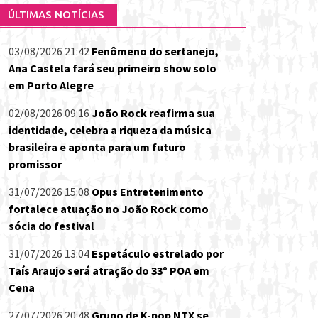
ÚLTIMAS NOTÍCIAS
03/08/2026 21:42
Fenômeno do sertanejo,
Ana Castela fará seu primeiro show solo
em Porto Alegre
02/08/2026 09:16
João Rock reafirma sua
identidade, celebra a riqueza da música
brasileira e aponta para um futuro
promissor
31/07/2026 15:08
Opus Entretenimento
fortalece atuação no João Rock como
sócia do festival
31/07/2026 13:04
Espetáculo estrelado por
Taís Araujo será atração do 33º POA em
Cena
27/07/2026 20:48
Grupo de K-pop NTX se