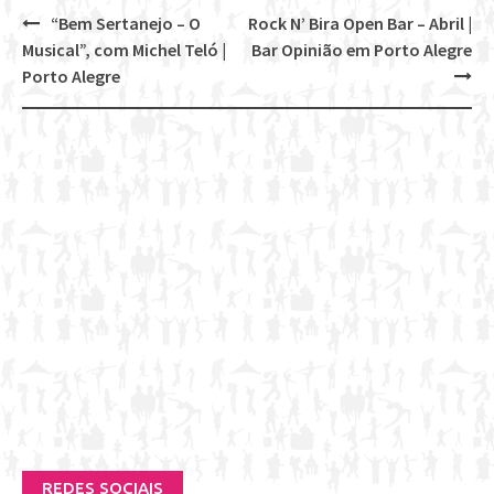
“Bem Sertanejo – O
Rock N’ Bira Open Bar – Abril |
Post
Musical”, com Michel Teló |
Bar Opinião em Porto Alegre
navigation
Porto Alegre
REDES SOCIAIS