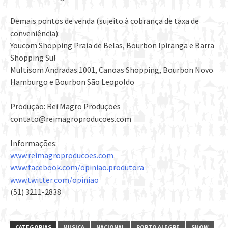
Demais pontos de venda (sujeito à cobrança de taxa de
conveniência):
Youcom Shopping Praia de Belas, Bourbon Ipiranga e Barra
Shopping Sul
Multisom Andradas 1001, Canoas Shopping, Bourbon Novo
Hamburgo e Bourbon São Leopoldo
Produção: Rei Magro Produções
contato@reimagroproducoes.com
Informações:
www.reimagroproducoes.com
www.facebook.com/opiniao.produtora
www.twitter.com/opiniao
(51) 3211-2838
CATEGORIAS
MUSICA
NACIONAL
PORTO ALEGRE
SHOW