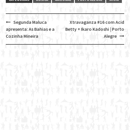
Segunda Maluca
Xtravaganza #16 com Acid
Post
apresenta: As Bahias e a
Betty + Ikaro Kadoshi | Porto
navigation
Cozinha Mineira
Alegre