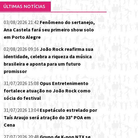
ÚLTIMAS NOTÍCIAS
03/08/2026 21:42
Fenômeno do sertanejo,
Ana Castela fará seu primeiro show solo
em Porto Alegre
02/08/2026 09:16
João Rock reafirma sua
identidade, celebra a riqueza da música
brasileira e aponta para um futuro
promissor
31/07/2026 15:08
Opus Entretenimento
fortalece atuação no João Rock como
sócia do festival
31/07/2026 13:04
Espetáculo estrelado por
Taís Araujo será atração do 33º POA em
Cena
27/07/2026 20:48
Grupo de K-pop NTX se