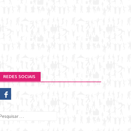
REDES SOCIAIS
esquisar
or: