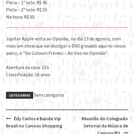
Pista – 1º lote: R$ 45
Pista – 2º lote: R$ 55
Na hora: R$ 65
Júpiter Apple volta ao Opinião, no dia 13 de agosto, com
mais um show que vai divulgar o DVD gravado aqui no nosso
palco, o “Six Colours Frenesi – Ao Vivo no Opinião”.
Abertura da casa: 21h
Classificação: 16 anos
Sem categoria
CATEGORIAS
Édy Carlos e Banda Vip
Reunião do Colegiado
Post
Brasil no Canoas Shopping
Setorial da Música de
navigation
Canoas/RS