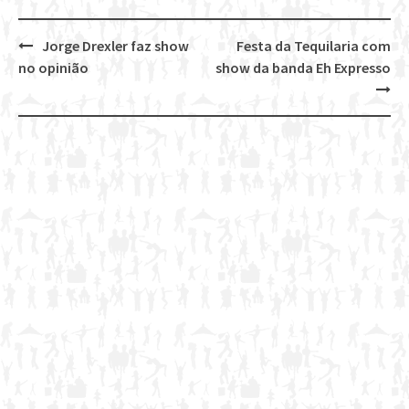
Jorge Drexler faz show
Festa da Tequilaria com
Post
no opinião
show da banda Eh Expresso
navigation