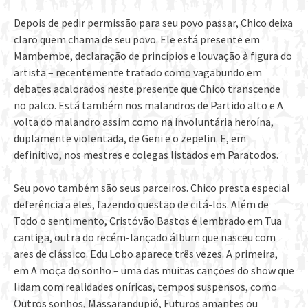
Depois de pedir permissão para seu povo passar, Chico deixa
claro quem chama de seu povo. Ele está presente em
Mambembe, declaração de princípios e louvação à figura do
artista – recentemente tratado como vagabundo em
debates acalorados neste presente que Chico transcende
no palco. Está também nos malandros de Partido alto e A
volta do malandro assim como na involuntária heroína,
duplamente violentada, de Geni e o zepelin. E, em
definitivo, nos mestres e colegas listados em Paratodos.
Seu povo também são seus parceiros. Chico presta especial
deferência a eles, fazendo questão de citá-los. Além de
Todo o sentimento, Cristóvão Bastos é lembrado em Tua
cantiga, outra do recém-lançado álbum que nasceu com
ares de clássico. Edu Lobo aparece três vezes. A primeira,
em A moça do sonho – uma das muitas canções do show que
lidam com realidades oníricas, tempos suspensos, como
Outros sonhos, Massarandupió, Futuros amantes ou