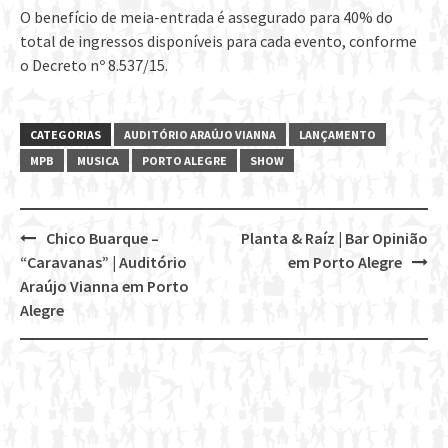
O benefício de meia-entrada é assegurado para 40% do
total de ingressos disponíveis para cada evento, conforme
o Decreto nº 8.537/15.
CATEGORIAS
AUDITÓRIO ARAÚJO VIANNA
LANÇAMENTO
MPB
MUSICA
PORTO ALEGRE
SHOW
Chico Buarque –
Planta & Raíz | Bar Opinião
Post
“Caravanas” | Auditório
em Porto Alegre
navigation
Araújo Vianna em Porto
Alegre