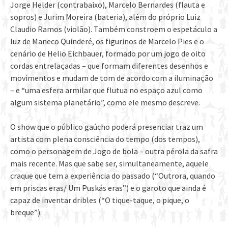
Jorge Helder (contrabaixo), Marcelo Bernardes (flauta e
sopros) e Jurim Moreira (bateria), além do próprio Luiz
Claudio Ramos (violão). Também constroem o espetáculo a
luz de Maneco Quinderé, os figurinos de Marcelo Pies e o
cenário de Helio Eichbauer, formado por um jogo de oito
cordas entrelaçadas – que formam diferentes desenhos e
movimentos e mudam de tom de acordo com a iluminação
– e “uma esfera armilar que flutua no espaço azul como
algum sistema planetário”, como ele mesmo descreve.
O show que o público gaúcho poderá presenciar traz um
artista com plena consciência do tempo (dos tempos),
como o personagem de Jogo de bola – outra pérola da safra
mais recente. Mas que sabe ser, simultaneamente, aquele
craque que tem a experiência do passado (“Outrora, quando
em priscas eras/ Um Puskás eras”) e o garoto que ainda é
capaz de inventar dribles (“O tique-taque, o pique, o
breque”).