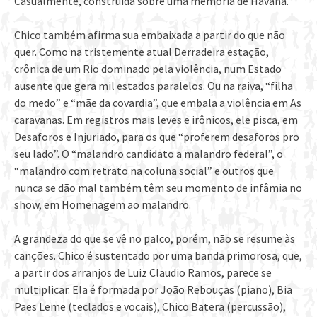
Casualmente, construída sobre uma memória de Havana.
Chico também afirma sua embaixada a partir do que não
quer. Como na tristemente atual Derradeira estação,
crônica de um Rio dominado pela violência, num Estado
ausente que gera mil estados paralelos. Ou na raiva, “filha
do medo” e “mãe da covardia”, que embala a violência em As
caravanas. Em registros mais leves e irônicos, ele pisca, em
Desaforos e Injuriado, para os que “proferem desaforos pro
seu lado”. O “malandro candidato a malandro federal”, o
“malandro com retrato na coluna social” e outros que
nunca se dão mal também têm seu momento de infâmia no
show, em Homenagem ao malandro.
A grandeza do que se vê no palco, porém, não se resume às
canções. Chico é sustentado por uma banda primorosa, que,
a partir dos arranjos de Luiz Claudio Ramos, parece se
multiplicar. Ela é formada por João Rebouças (piano), Bia
Paes Leme (teclados e vocais), Chico Batera (percussão),