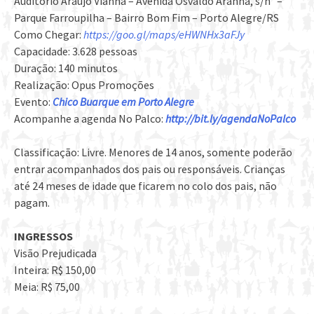
Auditório Araújo Vianna – Avenida Osvaldo Aranha, s/n° –
Parque Farroupilha – Bairro Bom Fim – Porto Alegre/RS
Como Chegar:
https://goo.gl/maps/eHWNHx3aFJy
Capacidade: 3.628 pessoas
Duração: 140 minutos
Realização: Opus Promoções
Evento:
Chico Buarque em Porto Alegre
Acompanhe a agenda No Palco:
http://bit.ly/agendaNoPalco
Classificação: Livre. Menores de 14 anos, somente poderão
entrar acompanhados dos pais ou responsáveis. Crianças
até 24 meses de idade que ficarem no colo dos pais, não
pagam.
INGRESSOS
Visão Prejudicada
Inteira: R$ 150,00
Meia: R$ 75,00