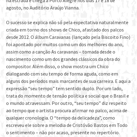
na estrada e chega a Porto Alegre nos dias 17 e 18 de
agosto, no Auditório Araújo Vianna.
O sucesso se explica não só pela expectativa naturalmente
criada em torno dos shows de Chico, afastado dos palcos
desde 2012. O álbum Caravanas (lançado pela Biscoito Fino)
foi apontado por muitos como um dos melhores do ano,
assim como a canção As caravanas – tomada desde o
nascimento como um dos grandes clássicos da obra do
compositor. Além disso, o show mostra um Chico
dialogando com seu tempo de forma aguda, como em
alguns dos períodos mais marcantes de sua carreira. E aqui a
expressão “seu tempo” tem sentido duplo. Por um lado,
trata do momento de tensão política e social que o Brasil e
o mundo atravessam. Por outro, “seu tempo” diz respeito
ao tempo que o artista procura afirmar no palco, acima de
qualquer cronologia. O “tempo da delicadeza”, como
escreveu ele sobre a melodia de Cristóvão Bastos em Todo
o sentimento – não por acaso, presente no repertório.