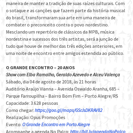
maneira de manter a tradição de suas raízes culturais. Com
o sotaque e as canções que fazem parte da história musical
do brasil, transformaram sua arte em uma maneira de
combater o preconceito contra o povo nordestino.
Mesclando um repertório de clássicos da MPB, música
nordestina e sucessos dos três artistas, será a junção de
tudo que houve de melhor das três edições anteriores, em
uma noite de encontro entre amigos estendida ao público.
O GRANDE ENCONTRO – 20 ANOS
Show com Elba Ramalho, Geraldo Azevedo e Alceu Valença
Sábado, dia 04 de agosto de 2018, às 21 horas
Auditório Araújo Vianna – Avenida Oswaldo Aranha, 685 –
Parque Farroupilha – Bairro Bom Fim – Porto Alegre/RS
Capacidade: 3.628 pessoas
Como chegar:
https://goo.gl/maps/GSrJsDKRAV82
Realização: Opus Promoções
Evento:
O Grande Encontro em Porto Alegre
Acompanhe a agenda No Palco:
http://bit.ly/agendaNoPalco