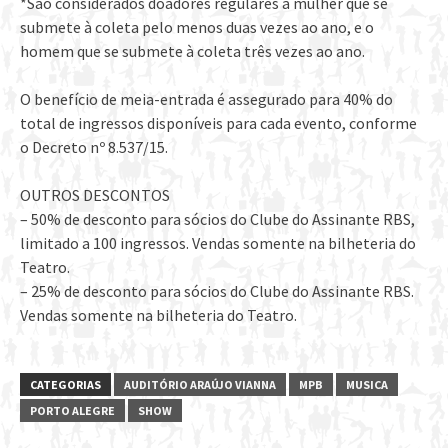
*São considerados doadores regulares a mulher que se
submete à coleta pelo menos duas vezes ao ano, e o
homem que se submete à coleta três vezes ao ano.
O benefício de meia-entrada é assegurado para 40% do
total de ingressos disponíveis para cada evento, conforme
o Decreto nº 8.537/15.
OUTROS DESCONTOS
– 50% de desconto para sócios do Clube do Assinante RBS,
limitado a 100 ingressos. Vendas somente na bilheteria do
Teatro.
– 25% de desconto para sócios do Clube do Assinante RBS.
Vendas somente na bilheteria do Teatro.
CATEGORIAS
AUDITÓRIO ARAÚJO VIANNA
MPB
MUSICA
PORTO ALEGRE
SHOW