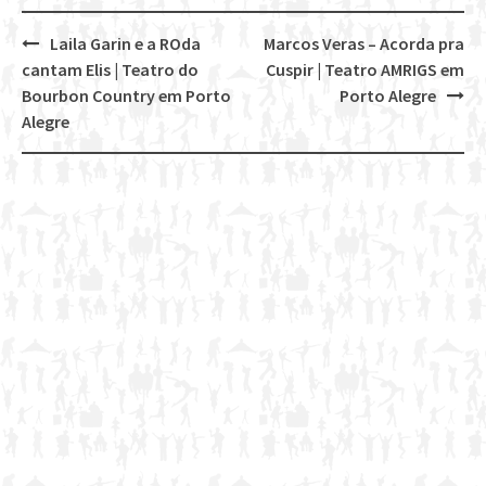
Laila Garin e a ROda
Marcos Veras – Acorda pra
Post
cantam Elis | Teatro do
Cuspir | Teatro AMRIGS em
navigation
Bourbon Country em Porto
Porto Alegre
Alegre