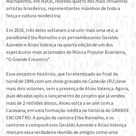
Machadinho, em Natal, recebeu quatro dos mais influentes
artistas brasileiros, representantes máximos de toda a
força e cultura nordestina.
Em 2016, três deles voltaram a se unir mais uma vez; a
paraibana Elba Ramalho e os pernambucanos Geraldo
Azevedo e Alceu Valença na quarta edição de um dos
espetáculos mais aclamados da Música Popular Brasileira,
“O Grande Encontro”.
Esse encontro histórico, que foi eternizado ao final da
turnê de 1996 com um show gravado no Canecão (RJ),teve
mais dois volumes, sem a presença de Alceu Valença. Agora,
duas décadas após o lançamento do projeto que já vendeu
mais de 2 milhões discos, Alceu volta a se unir com a
Caravana, em uma formação inédita na história do GRANDE
ENCONTRO. A junção da cantora Elba Ramalho, e os
cantores e compositores Geraldo Azevedo e Alceu Valença
marcam essa verdadeira reunião de amigos como uma