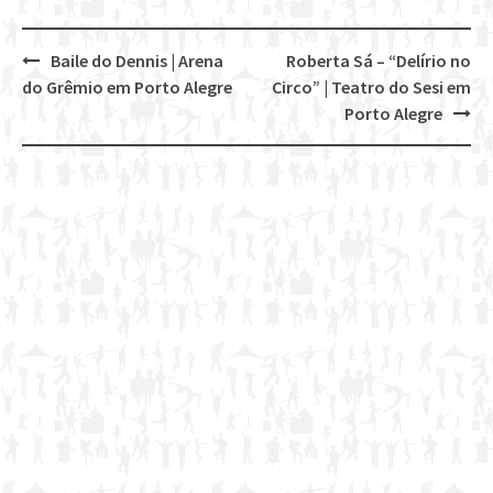
Baile do Dennis | Arena
Roberta Sá – “Delírio no
Post
do Grêmio em Porto Alegre
Circo” | Teatro do Sesi em
navigation
Porto Alegre