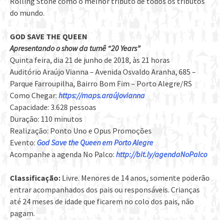
Rolling Stone como o melhor tributo de todos os tributos
do mundo.
GOD SAVE THE QUEEN
Apresentando o show da turnê “20 Years”
Quinta feira, dia 21 de junho de 2018, às 21 horas
Auditório Araújo Vianna – Avenida Osvaldo Aranha, 685 –
Parque Farroupilha, Bairro Bom Fim – Porto Alegre/RS
Como Chegar:
https://maps.araújovianna
Capacidade: 3.628 pessoas
Duração: 110 minutos
Realização: Ponto Uno e Opus Promoções
Evento:
God Save the Queen em Porto Alegre
Acompanhe a agenda No Palco:
http://bit.ly/agendaNoPalco
Classificação:
Livre. Menores de 14 anos, somente poderão
entrar acompanhados dos pais ou responsáveis. Crianças
até 24 meses de idade que ficarem no colo dos pais, não
pagam.