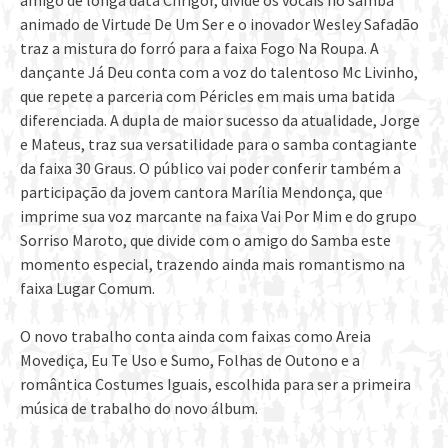
amigo de longa data Chrigor, divide os vocais no samba
animado de Virtude De Um Ser e o inovador Wesley Safadão
traz a mistura do forró para a faixa Fogo Na Roupa. A
dançante Já Deu conta com a voz do talentoso Mc Livinho,
que repete a parceria com Péricles em mais uma batida
diferenciada. A dupla de maior sucesso da atualidade, Jorge
e Mateus, traz sua versatilidade para o samba contagiante
da faixa 30 Graus. O público vai poder conferir também a
participação da jovem cantora Marília Mendonça, que
imprime sua voz marcante na faixa Vai Por Mim e do grupo
Sorriso Maroto, que divide com o amigo do Samba este
momento especial, trazendo ainda mais romantismo na
faixa Lugar Comum.
O novo trabalho conta ainda com faixas como Areia
Movediça, Eu Te Uso e Sumo, Folhas de Outono e a
romântica Costumes Iguais, escolhida para ser a primeira
música de trabalho do novo álbum.