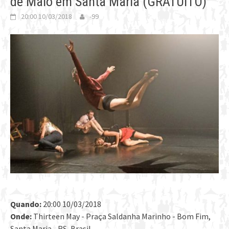
de Maio em Santa Maria (GRATUITO)
20:00 10/03/2018
-99
Quando:
20:00 10/03/2018
Onde:
Thirteen May - Praça Saldanha Marinho - Bom Fim,
Santa Maria - RS, Brasil