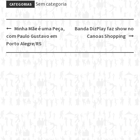
Sem categoria
CATEGORIAS
Minha Mãe é uma Peça,
Banda DizPlay faz show no
Post
com Paulo Gustavo em
Canoas Shopping
navigation
Porto Alegre/RS