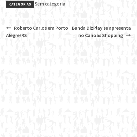
Sem categoria
CATEGORIAS
Roberto Carlos em Porto
Banda DizPlay se apresenta
Post
Alegre/RS
no Canoas Shopping
navigation