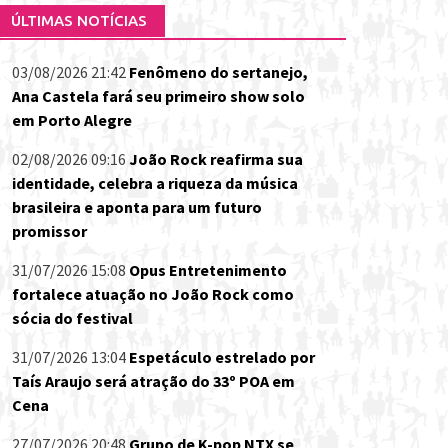
ÚLTIMAS NOTÍCIAS
03/08/2026 21:42
Fenômeno do sertanejo,
Ana Castela fará seu primeiro show solo
em Porto Alegre
02/08/2026 09:16
João Rock reafirma sua
identidade, celebra a riqueza da música
brasileira e aponta para um futuro
promissor
31/07/2026 15:08
Opus Entretenimento
fortalece atuação no João Rock como
sócia do festival
31/07/2026 13:04
Espetáculo estrelado por
Taís Araujo será atração do 33º POA em
Cena
27/07/2026 20:48
Grupo de K-pop NTX se