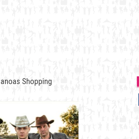
Canoas Shopping
P
p