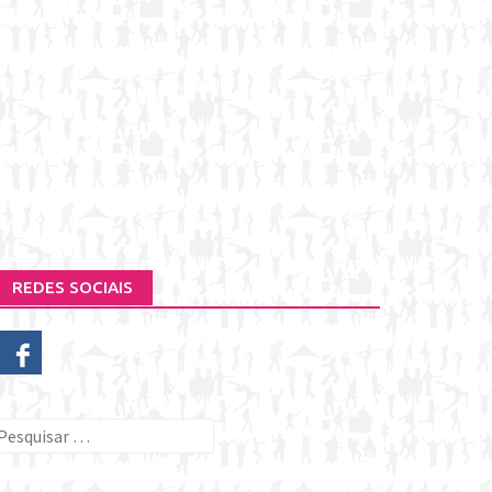
REDES SOCIAIS
esquisar
or: