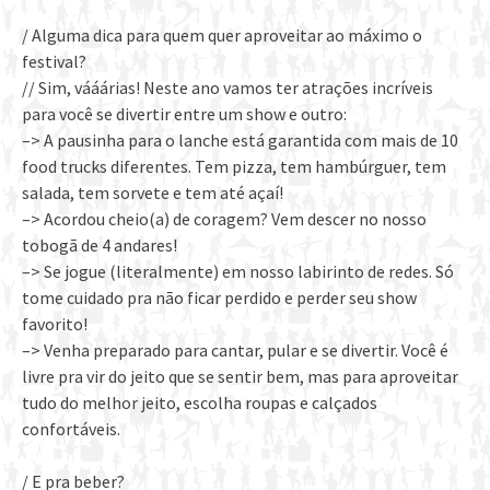
/ Alguma dica para quem quer aproveitar ao máximo o
festival?
// Sim, vááárias! Neste ano vamos ter atrações incríveis
para você se divertir entre um show e outro:
–> A pausinha para o lanche está garantida com mais de 10
food trucks diferentes. Tem pizza, tem hambúrguer, tem
salada, tem sorvete e tem até açaí!
–> Acordou cheio(a) de coragem? Vem descer no nosso
tobogã de 4 andares!
–> Se jogue (literalmente) em nosso labirinto de redes. Só
tome cuidado pra não ficar perdido e perder seu show
favorito!
–> Venha preparado para cantar, pular e se divertir. Você é
livre pra vir do jeito que se sentir bem, mas para aproveitar
tudo do melhor jeito, escolha roupas e calçados
confortáveis.
/ E pra beber?