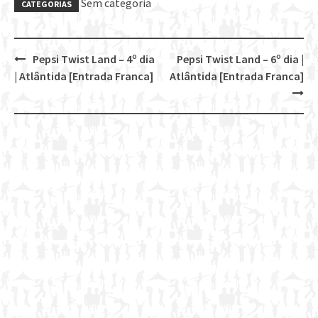
Sem categoria
CATEGORIAS
Pepsi Twist Land – 4º dia
Pepsi Twist Land – 6º dia |
Post
| Atlântida [Entrada Franca]
Atlântida [Entrada Franca]
navigation