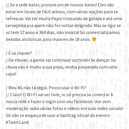
// Se a sede bater, procure um de nossos bares! Eles vão
estar em locais de fácil acesso, com várias opções para te
refrescar. Vai ter muita Pepsi trincando de gelada e até uma
cervejinha pra quem não for voltar dirigindo. Mas se liga: se
vc tem 17 anos e 364 dias, não insista! Só comercializamos
bebidas alcóolicas para maiores de 18 anos.
/ E se chover?
//Se chover, a gente vai continuar curtindo! Se dançar na
chuva não é muito a sua praia, venha preparado com uma
capa!
/ Meu 4G não tá legal. Posso usar o Wi-Fi?
// Claro! O Wi-Fi vai ser livre, vc só precisa se conectar à
nossa rede e fazer o login com seu Facebook. Use sem
moderação: suba várias fotos e vídeos em suas redes sociais!
Só não se esqueça de usar a hashtag oficial do evento
#TwistLand.