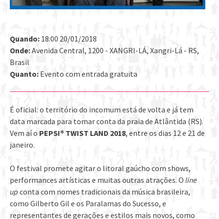
Quando:
18:00 20/01/2018
Onde:
Avenida Central, 1200 - XANGRI-LÁ, Xangri-Lá - RS,
Brasil
Quanto:
Evento com entrada gratuita
É oficial: o território do incomum está de volta e já tem
data marcada para tomar conta da praia de Atlântida (RS).
Vem aí o
PEPSI
®
TWIST
LAND
2018
, entre os dias 12 e 21 de
janeiro.
O festival promete agitar o litoral gaúcho com shows,
performances artísticas e muitas outras atrações. O
line
up
conta com nomes tradicionais da música brasileira,
como Gilberto Gil e os Paralamas do Sucesso, e
representantes de gerações e estilos mais novos, como