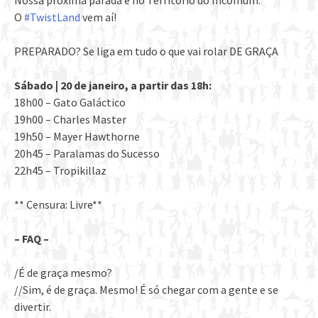
Nossa próxima parada é no Território do Incomum.
O
#TwistLand
vem aí!
PREPARADO? Se liga em tudo o que vai rolar DE GRAÇA
Sábado | 20 de janeiro, a partir das 18h:
18h00 – Gato Galáctico
19h00 – Charles Master
19h50 – Mayer Hawthorne
20h45 – Paralamas do Sucesso
22h45 – Tropikillaz
** Censura: Livre**
– FAQ –
/É de graça mesmo?
//Sim, é de graça. Mesmo! É só chegar com a gente e se
divertir.