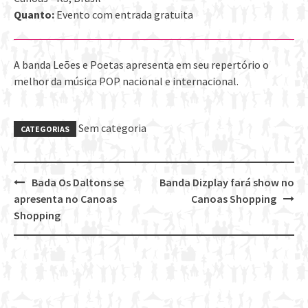
Quanto:
Evento com entrada gratuita
A banda Leões e Poetas apresenta em seu repertório o
melhor da música POP nacional e internacional.
Sem categoria
CATEGORIAS
Bada Os Daltons se
Banda Dizplay fará show no
Post
apresenta no Canoas
Canoas Shopping
navigation
Shopping