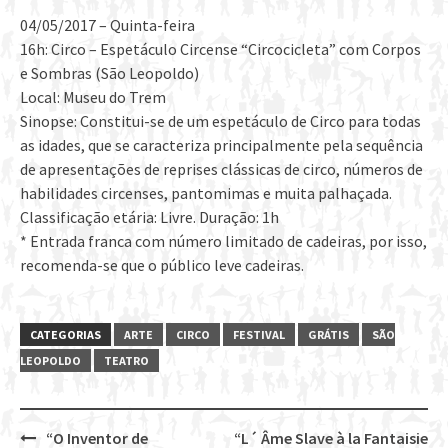
04/05/2017 – Quinta-feira
16h: Circo – Espetáculo Circense “Circocicleta” com Corpos
e Sombras (São Leopoldo)
Local: Museu do Trem
Sinopse: Constitui-se de um espetáculo de Circo para todas
as idades, que se caracteriza principalmente pela sequência
de apresentações de reprises clássicas de circo, números de
habilidades circenses, pantomimas e muita palhaçada.
Classificação etária: Livre. Duração: 1h
* Entrada franca com número limitado de cadeiras, por isso,
recomenda-se que o público leve cadeiras.
CATEGORIAS
ARTE
CIRCO
FESTIVAL
GRÁTIS
SÃO
LEOPOLDO
TEATRO
“O Inventor de
“L´ Âme Slave à la Fantaisie