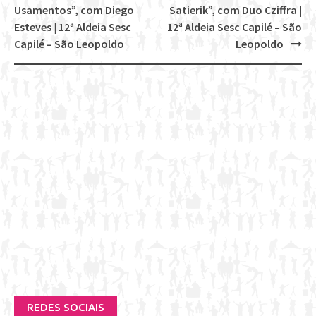
Post
Usamentos”, com Diego
Satierik”, com Duo Cziffra |
navigation
Esteves | 12ª Aldeia Sesc
12ª Aldeia Sesc Capilé – São
Capilé – São Leopoldo
Leopoldo
REDES SOCIAIS