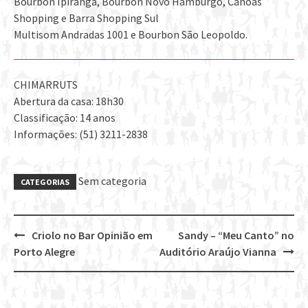
Bourbon Ipiranga, Bourbon Novo Hamburgo, Canoas
Shopping e Barra Shopping Sul
Multisom Andradas 1001 e Bourbon São Leopoldo.
CHIMARRUTS
Abertura da casa: 18h30
Classificação: 14 anos
Informações: (51) 3211-2838
Sem categoria
CATEGORIAS
Criolo no Bar Opinião em
Sandy – “Meu Canto” no
Post
Porto Alegre
Auditório Araújo Vianna
navigation