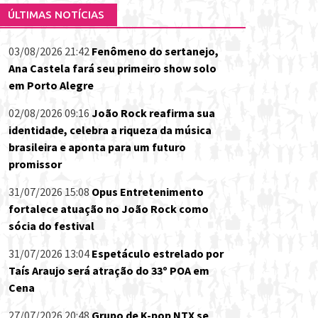
ÚLTIMAS NOTÍCIAS
03/08/2026 21:42
Fenômeno do sertanejo,
Ana Castela fará seu primeiro show solo
em Porto Alegre
02/08/2026 09:16
João Rock reafirma sua
identidade, celebra a riqueza da música
brasileira e aponta para um futuro
promissor
31/07/2026 15:08
Opus Entretenimento
fortalece atuação no João Rock como
sócia do festival
31/07/2026 13:04
Espetáculo estrelado por
Taís Araujo será atração do 33º POA em
Cena
27/07/2026 20:48
Grupo de K-pop NTX se