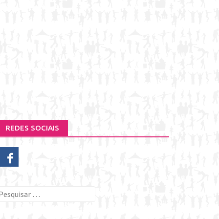
REDES SOCIAIS
esquisar
or: