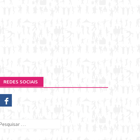
REDES SOCIAIS
esquisar
or: