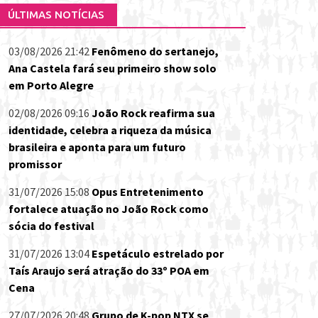
ÚLTIMAS NOTÍCIAS
03/08/2026 21:42
Fenômeno do sertanejo,
Ana Castela fará seu primeiro show solo
em Porto Alegre
02/08/2026 09:16
João Rock reafirma sua
identidade, celebra a riqueza da música
brasileira e aponta para um futuro
promissor
31/07/2026 15:08
Opus Entretenimento
fortalece atuação no João Rock como
sócia do festival
31/07/2026 13:04
Espetáculo estrelado por
Taís Araujo será atração do 33º POA em
Cena
27/07/2026 20:48
Grupo de K-pop NTX se