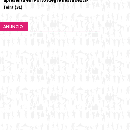
apresenta em Porto Alegre nesta sexta-
feira (31)
ANÚNCIO