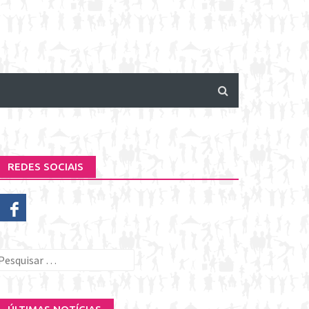
REDES SOCIAIS
esquisar
or: