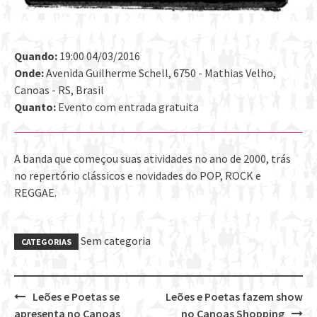
Quando:
19:00 04/03/2016
Onde:
Avenida Guilherme Schell, 6750 - Mathias Velho,
Canoas - RS, Brasil
Quanto:
Evento com entrada gratuita
A banda que começou suas atividades no ano de 2000, trás
no repertório clássicos e novidades do POP, ROCK e
REGGAE.
Sem categoria
CATEGORIAS
Leões e Poetas se
Leões e Poetas fazem show
Post
apresenta no Canoas
no Canoas Shopping