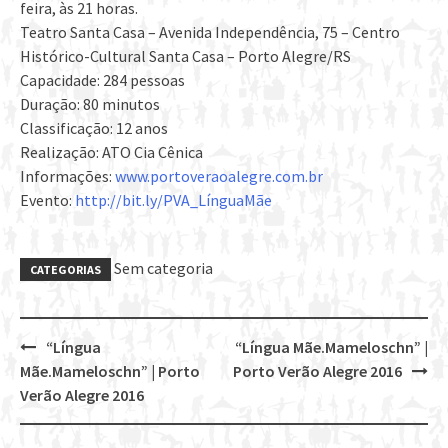
feira, às 21 horas.
Teatro Santa Casa – Avenida Independência, 75 – Centro
Histórico-Cultural Santa Casa – Porto Alegre/RS
Capacidade: 284 pessoas
Duração: 80 minutos
Classificação: 12 anos
Realização: ATO Cia Cênica
Informações:
www.portoveraoalegre.com.br
Evento:
http://bit.ly/PVA_LínguaMãe
Sem categoria
CATEGORIAS
“Língua
“Língua Mãe.Mameloschn” |
Post
Mãe.Mameloschn” | Porto
Porto Verão Alegre 2016
navigation
Verão Alegre 2016