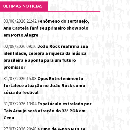
ÚLTIMAS NOTÍCIAS
03/08/2026 21:42
Fenômeno do sertanejo,
Ana Castela fará seu primeiro show solo
em Porto Alegre
02/08/2026 09:16
João Rock reafirma sua
identidade, celebra a riqueza da música
brasileira e aponta para um futuro
promissor
31/07/2026 15:08
Opus Entretenimento
fortalece atuação no João Rock como
sócia do festival
31/07/2026 13:04
Espetáculo estrelado por
Taís Araujo será atração do 33º POA em
Cena
27/07/2026 20:48
Grupo de K-pop NTX se