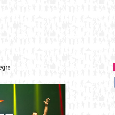
egre
P
p