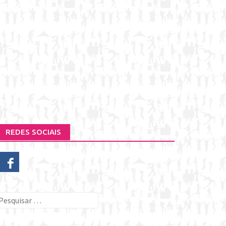
REDES SOCIAIS
esquisar
or: