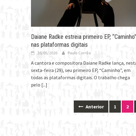
Daiane Radke estreia primeiro EP, “Caminho”
nas plataformas digitais
26/05/2026
Paulo Corrêa
A cantora e compositora Daiane Radke lança, nest
sexta-feira (29), seu primeiro EP, “Caminho”, em
todas as plataformas digitais. O trabalho chega
pelo
[...]
Anterior
1
2
Posts
navigation