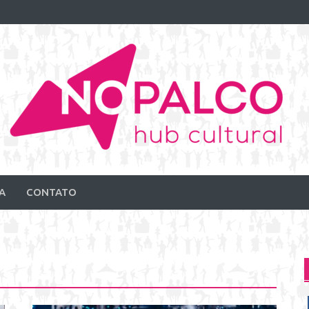
A
CONTATO