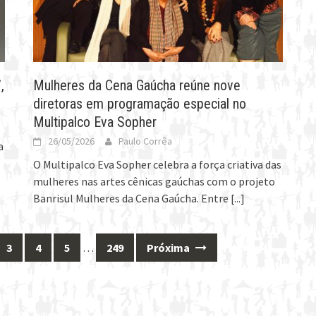
,
Mulheres da Cena Gaúcha reúne nove
diretoras em programação especial no
Multipalco Eva Sopher
26/05/2026
Paulo Corrêa
a
O Multipalco Eva Sopher celebra a força criativa das
mulheres nas artes cênicas gaúchas com o projeto
Banrisul Mulheres da Cena Gaúcha. Entre
[...]
3
4
5
…
249
Próxima