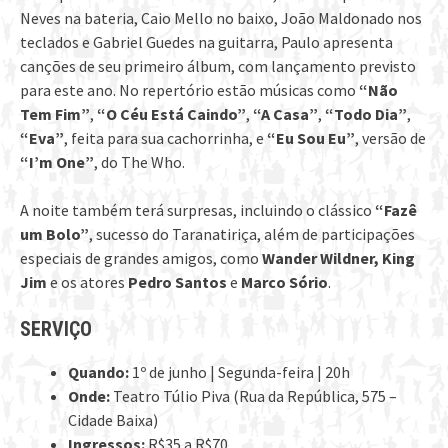
Neves na bateria, Caio Mello no baixo, João Maldonado nos
teclados e Gabriel Guedes na guitarra, Paulo apresenta
canções de seu primeiro álbum, com lançamento previsto
para este ano. No repertório estão músicas como
“Não
Tem Fim”
,
“O Céu Está Caindo”
,
“A Casa”
,
“Todo Dia”
,
“Eva”
, feita para sua cachorrinha, e
“Eu Sou Eu”
, versão de
“I’m One”
, do The Who.
A noite também terá surpresas, incluindo o clássico
“Fazê
um Bolo”
, sucesso do Taranatiriça, além de participações
especiais de grandes amigos, como
Wander Wildner, King
Jim
e os atores
Pedro Santos
e
Marco Sório
.
SERVIÇO
Quando:
1º de junho | Segunda-feira | 20h
Onde:
Teatro Túlio Piva (Rua da República, 575 –
Cidade Baixa)
Ingressos:
R$35 a R$70