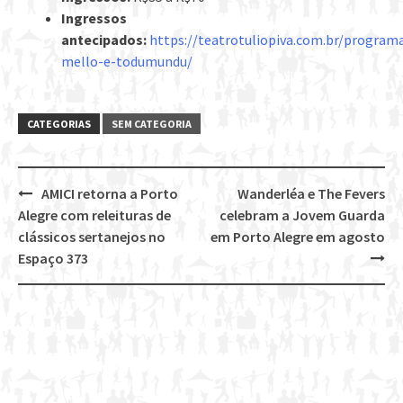
Ingressos
antecipados:
https://teatrotuliopiva.com.br/program
mello-e-todumundu/
CATEGORIAS
SEM CATEGORIA
AMICI retorna a Porto
Wanderléa e The Fevers
Post
Alegre com releituras de
celebram a Jovem Guarda
navigation
clássicos sertanejos no
em Porto Alegre em agosto
Espaço 373