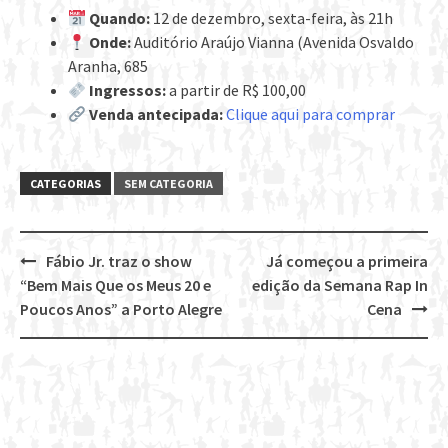
Quando:
12 de dezembro, sexta-feira, às 21h
Onde:
Auditório Araújo Vianna (Avenida Osvaldo
Aranha, 685
Ingressos:
a partir de R$ 100,00
Venda antecipada:
Clique aqui para comprar
CATEGORIAS
SEM CATEGORIA
Fábio Jr. traz o show
Já começou a primeira
Post
“Bem Mais Que os Meus 20 e
edição da Semana Rap In
navigation
Poucos Anos” a Porto Alegre
Cena